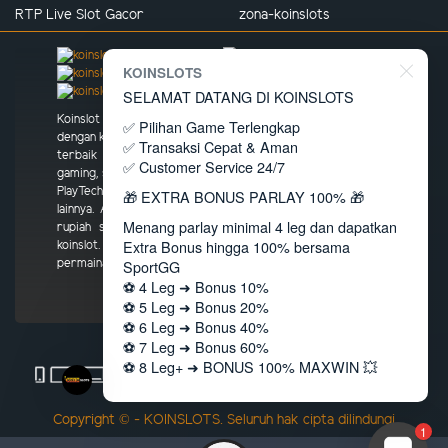
RTP Live Slot Gacor
zona-koinslots
KOINSLOTS
SELAMAT DATANG DI KOINSLOTS
Koinslot menghadirkan beberapa permainan live casino
✅ Pilihan Game Terlengkap
dengan kerjasama melalui beberapa provider judi online
✅ Transaksi Cepat & Aman
terbaik di dunia, misalnya pragmatic play, evolution
✅ Customer Service 24/7
gaming, sbobet casino, WM Casino, Sexy Gaming, eBet,
PlayTech, dan berbagai macam jenis provider terbaik
🎁 EXTRA BONUS PARLAY 100% 🎁
lainnya. Anda bisa melalukan betting mulai dari Rp 5rb
Menang parlay minimal 4 leg dan dapatkan
rupiah saja untuk dapat mencoba bermain di situs
Extra Bonus hingga 100% bersama
koinslot. Cukup gunakan 1 ID saja untuk semua jenis
SportGG
permainan.
⚽️ 4 Leg ➜ Bonus 10%
⚽️ 5 Leg ➜ Bonus 20%
⚽️ 6 Leg ➜ Bonus 40%
⚽️ 7 Leg ➜ Bonus 60%
⚽️ 8 Leg+ ➜ BONUS 100% MAXWIN 💥
✅ Min bet Rp70K
✅ Odds min 1.7 / leg
Copyright © - KOINSLOTS. Seluruh hak cipta dilindungi
1
✅ Bonus hingga Rp 27 juta / hari