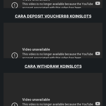
CARA DEPOSIT VOUCHER88 KOINSLOTS
CARA WITHDRAW KOINSLOTS