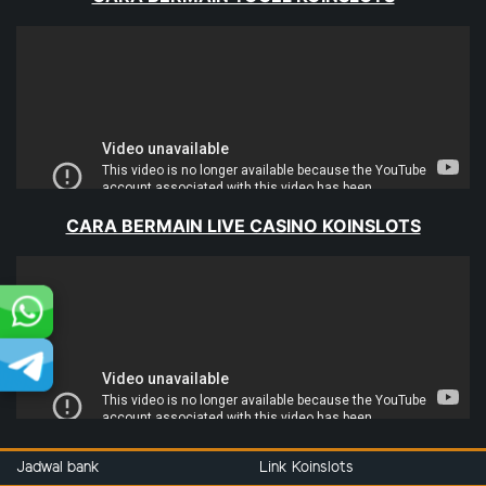
CARA BERMAIN LIVE CASINO KOINSLOTS
Jadwal bank
Link Koinslots